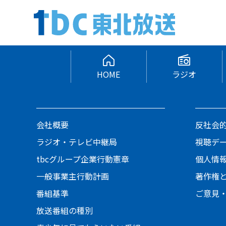
HOME
ラジオ
会社概要
反社会
ラジオ・テレビ中継局
視聴デ
tbcグループ企業行動憲章
個人情
一般事業主行動計画
著作権
番組基準
ご意見
放送番組の種別