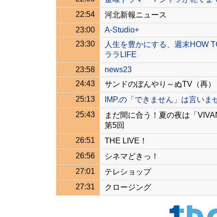
22:54
河北新報ニュース
23:00
A-Studio+
23:30
人生を豊かにする、週末HOW 
ララLIFE
23:58
news23
24:43
サンドのぼんやり～ぬTV（再）
25:13
IMP.の「できません」は言いま
25:43
まだ間に合う！夏の夜は「VIVA
第5回
26:51
THE LIVE！
26:56
シネマどきっ！
27:01
テレショップ
27:31
クロージング