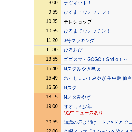
8:00
ラヴィット！
9:55
ひるまでウォッチン！
10:25
テレショップ
10:55
ひるまでウォッチン！
11:20
3分クッキング
11:30
ひるおび
13:55
ゴゴスマ～GOGO！Smile！～
15:40
Nスタみやぎ早版
15:49
わっしょい！みやぎ 生中継 仙台
16:50
Nスタ
18:15
Nスタみやぎ
19:00
オオカミ少年
*途中ニュースあり
20:55
知識の扉よ開け！ドア×ドア ク
22:00
金曜ドラマ「Ｔシャツが乾くま