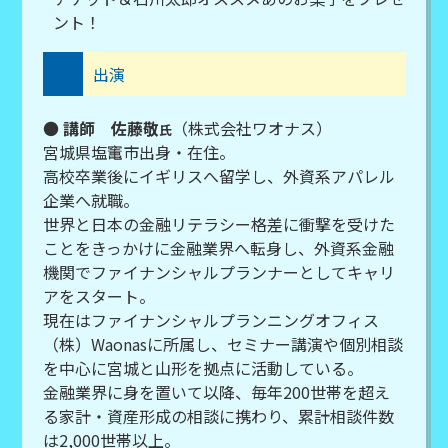
ント！
出演
●
講師 佐藤敬
（株式会社ワオナス）
氏
宮城県塩竃市出身・在住。
高校卒業後にイギリスへ留学し、外資系アパレル
企業へ就職。
世界と日本の金融リテラシー格差に衝撃を受けた
ことをきっかけに金融業界へ転身し、外資系金融
機関でファイナンシャルプランナーとしてキャリ
アをスタート。
現在はファイナンシャルプランニングオフィス
（株）Waonasに所属し、セミナー講演や個別相談
を中心に宮城と山形を拠点に活動している。
金融業界に身を置いて以降、毎年200世帯を超え
る家計・資産形成の相談に携わり、累計相談件数
は2,000世帯以上。