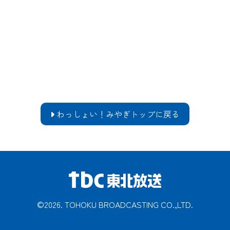
わっしょい！みやぎトップに戻る
い！みやぎ
テーマソング
の輝き
公式ダン
SAMURAI APARTMENT
©2026. TOHOKU BROADCASTING CO.,LTD.