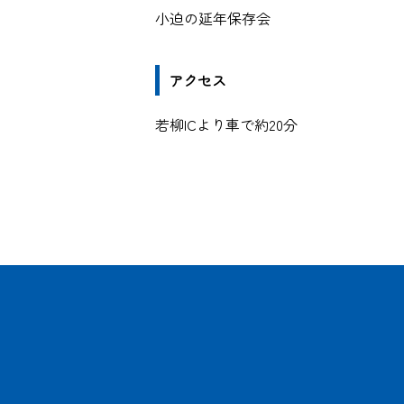
小迫の延年保存会
アクセス
若柳ICより車で約20分
わっしょ
一夜