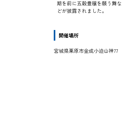
期を前に五穀豊穣を願う舞な
どが披露されました。
開催場所
宮城県栗原市金成小迫山神77