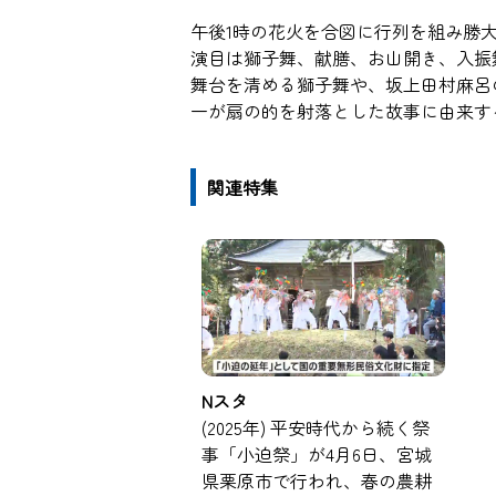
午後1時の花火を合図に行列を組み勝
演目は獅子舞、献膳、お山開き、入振
舞台を清める獅子舞や、坂上田村麻呂
一が扇の的を射落とした故事に由来す
関連特集
Nスタ
(2025年) 平安時代から続く祭
事「小迫祭」が4月6日、宮城
県栗原市で行われ、春の農耕