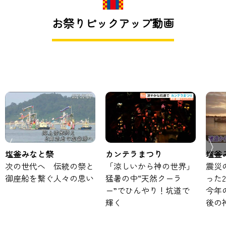
お祭りピックアップ動画
塩釜みなと祭
カンテラまつり
塩釜
次の世代へ 伝統の祭と
「涼しいから神の世界」
震災
御座船を繋ぐ人々の思い
猛暑の中“天然クーラ
った
ー”でひんやり！坑道で
今年
輝く
後の