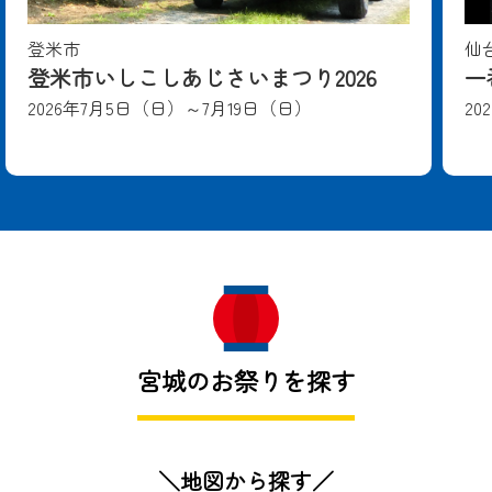
登米市
仙
登米市いしこしあじさいまつり2026
一
2026年7月5日（日）～7月19日（日）
20
宮城のお祭りを探す
＼地図から探す／