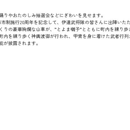
踊りやおたのしみ抽選会などにぎわいを見せます。
市市制施行20周年を記念して、伊達武将隊の皆さんに出陣いた
くりの豪華絢爛な山車が、”とよま囃子”とともに町内を練り歩
町内を練り歩く神輿渡御が行われ、甲冑を身に着けた武者行列
能が披露されます。