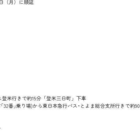
2日（月）に順延
ス登米行きで約15分「登米三日町」下車
｢32番｣乗り場)から東日本急行バス･とよま総合支所行きで約
分