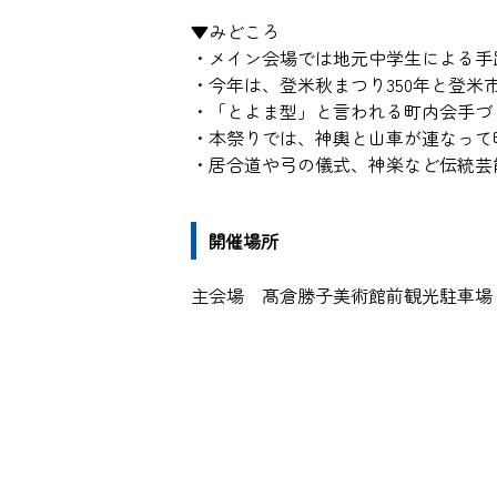
▼みどころ
・メイン会場では地元中学生による手
・今年は、登米秋まつり350年と登米
・「とよま型」と言われる町内会手づ
・本祭りでは、神輿と山車が連なって
・居合道や弓の儀式、神楽など伝統芸
開催場所
主会場 髙倉勝子美術館前観光駐車場