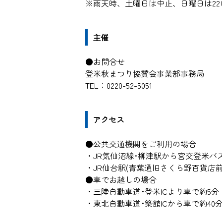
※雨天時、土曜日は中止、日曜日は2
主催
●お問合せ
登米秋まつり協賛会事業部事務局
TEL：0220-52-5051
アクセス
●公共交通機関をご利用の場合
・JR気仙沼線･柳津駅から宮交登米バ
・JR仙台駅(青葉通旧さくら野百貨店前
●車でお越しの場合
・三陸自動車道･登米ICより車で約5分
・東北自動車道･築館ICから車で約40