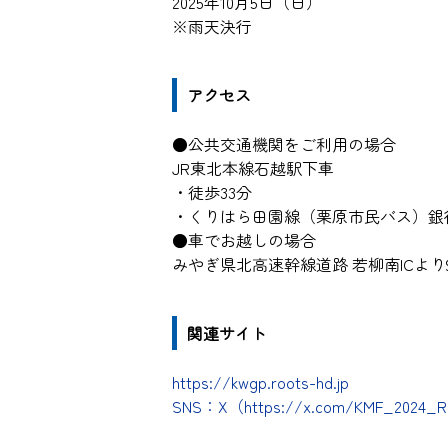
2025年10月5日（日）
※雨天決行
アクセス
●公共交通機関をご利用の場合
JR東北本線石越駅下車
・徒歩33分
・くりはら田園線（栗原市民バス）銀
●車でお越しの場合
みやぎ県北高速幹線道路 若柳南ICより
関連サイト
https://kwgp.roots-hd.jp
SNS：X（https://x.com/KMF_2024