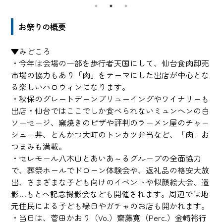
お祭りの概要
▼みどころ
・今年は会場の一部を歩行者天国にして、仙台食肉卸売
市場の協力もあり「肉」をテーマにした出店が中心とな
る楽しいハロウィンになります。
・秋保のグレートデーンブリューイングやワイナリーも
出店・仙台ではここでしか食べられないミュンヘンの白
ソーセージ、窯焼きのピザや評判のラーメン屋のチャー
シュー丼、とんかつ大町のトンカツ弁当など、「肉」お
つまみも満載。
・セレモール八木山とあいあ～るグループの全面協力
で、葬祭ホールでドローン体験会や、返礼品の格安大放
出、さまざまな子ども向けのイベントや似顔絵大会、遺
影…もとへ記念撮影会なども開催されます。周辺では地
元住民による子ども縁日やガチャのお店も開かれます。
・当日は、菅田かおり（Vo.）齋藤寛（Perc.）金崎裕行