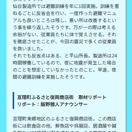
仙台製造所では避難訓練を年に1回実施。訓練を重
ねるごとに反省会を行い、一度作った避難マニュ
アルも良いところは残し、悪い所は改善するとい
う事を繰り返したそうです。万が一の際は考える
余裕がない、従業員たちに体で覚えさせる。それ
を徹底させたことが、今回の震災で多くの従業員
を救いました。
それでも反省点はある、と平山所長。製造所は24
時間稼働しているので、夜に地震が発生した場合
のことを想定していなかったとのこと。早速、夜
間の避難訓練を実施したそうです。
亘理町ふるさと復興商店街 取材リポート
リポート：飯野雅人アナウンサー
亘理町東郷地区のふるさと復興商店街。この商店
街には飲食店の他、鮮魚店や呉服店、居酒屋や鍼