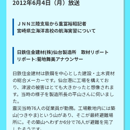
2012年6月4日（月）放送
ＪＮＮ三陸支局から重冨裕昭記者
宮崎県立海洋高校の航海実習について
日鉄住金建材(株)仙台製造所 取材リポート
リポート:菊地舞美アナウンサー
日鉄住金建材は鉄鋼を中心とした建設・土木資材
の総合メーカーです。仙台港に工場を構えてお
り、津波の被害はとても大きかったと想像されま
す。当時の様子を製造所長の平山さんに伺いまし
た。
震災当時76人の従業員が勤務。工場敷地内には築
山(つきやま)という山があり、そこが最終避難場
所に。その築山へわずか6分で76人が避難を完了
したそうです。