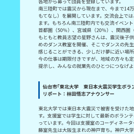
各地から募って団員を登録しています。
南三陸町では震災から現在まで、今まで14
もてなし）を展開しています。交流会上では
ます。もちろん南三陸町内でも交流イベント
首都圏（50％）、宮城県（20％）、関西圏
もともと教員志望の星野さんは、震災後子供
めのダンス教室を開催、そこでダンスの先生
感じることができる、少しだけ夢に近い場所
今の仕事は期限付きですが、地域の方々も定
提示し、みんなの就業先のひとつにつなげよ
仙台市｢東北大学 東日本大震災学生ボラ
リポート：林田悟志アナウンサー
東北大学では東日本大震災で被害を受けた地
す。支援室では学生に対して最新のボランテ
っています。今回は支援室のコーディネータ
藤室先生は大阪生まれの神戸育ち。神戸大学