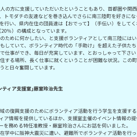
万人の方に支援していただいたということもあり、首都圏や関
、トモダチの友達などを巻き込んでさらに南三陸町を好きにな
を行い、県内在住の団員達は【おでって】（手伝い）をしてくれ
（20％）の構成となっています。
のために何かしたい、と支援ボランティアとして南三陸にはい
もしていて、ボランティア時代の「手助け」を超えた子供たち
で仕事ができ、毎日が充実しています、とおっしゃって下さい
住する場所、長く仕事に就くということが困難な状況。この町
うと日々奮闘しています。
ンティア支援室｣藤室玲治先生
域の復興支援のためにボランティア活動を行う学生を支援する
ィア情報を提供しているほか、支援室主催のイベント情報の提
ーを務める特任准教授・藤室玲治さんにお話を伺いました。
在学中に阪神大震災に遭い、避難所でボランティア活動を行っ