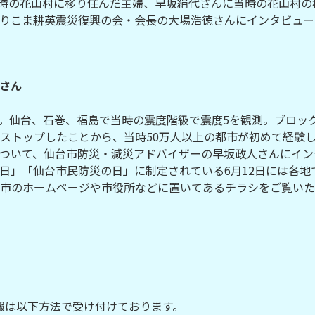
に当時の花山村に移り住んだ主婦、早坂絹代さんに当時の花山村の
りこま耕英震災復興の会・会長の大場浩徳さんにインタビュー
さん
地震。仙台、石巻、福島で当時の震度階級で震度5を観測。ブロ
ストップしたことから、当時50万人以上の都市が初めて経験
ついて、仙台市防災・減災アドバイザーの早坂政人さんにイン
日」「仙台市民防災の日」に制定されている6月12日には各
のホームページや市役所などに置いてあるチラシをご覧いただく
報は以下方法で受け付けております。