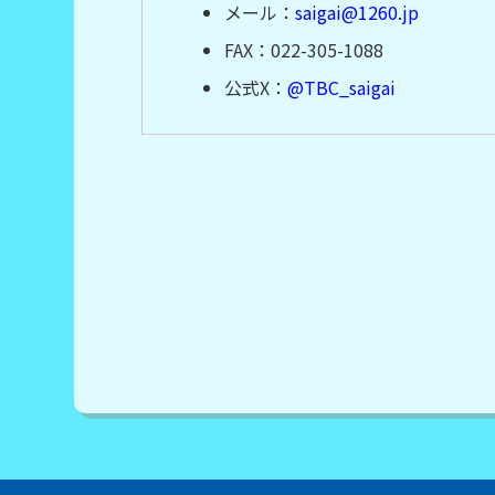
メール：
saigai@1260.jp
FAX：022-305-1088
公式X：
@TBC_saigai