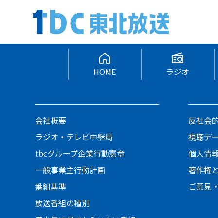
HOME
ラジオ
会社概要
反社会
ラジオ・テレビ中継局
視聴デ
tbcグループ企業行動憲章
個人情
一般事業主行動計画
著作権
番組基準
ご意見
放送番組の種別