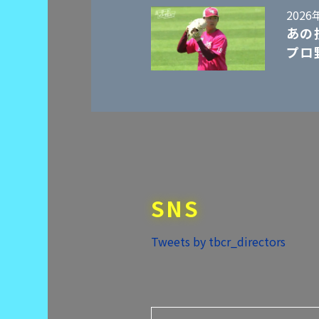
2026
あの
プロ
SNS
Tweets by tbcr_directors