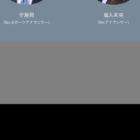
守屋周
塩入未央
（tbcスポーツアナウンサー）
（tbcアナウンサー）