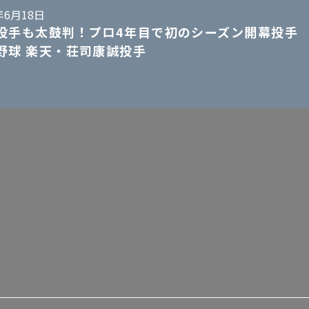
年6月18日
投手も太鼓判！プロ4年目で初のシーズン開幕投手
野球 楽天・荘司康誠投手