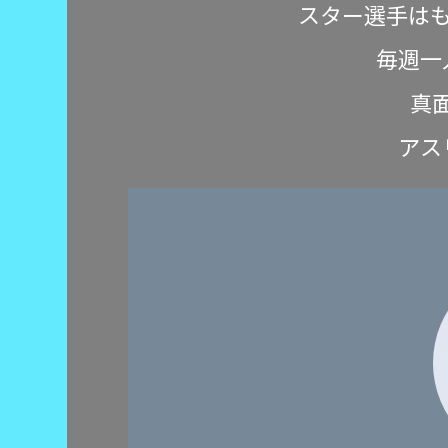
スター選手は
毎週一
真
アス