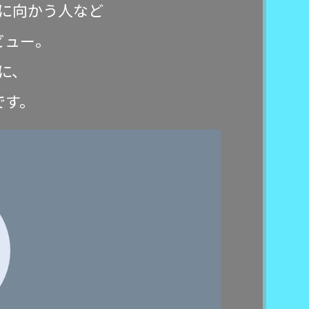
に向かう人など
ビュー。
に、
です。