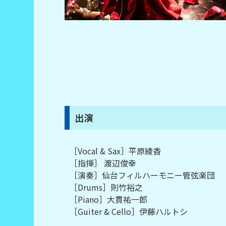
出演
［Vocal & Sax］平原綾香
［指揮］ 渡辺俊幸
［演奏］仙台フィルハーモニー管弦楽団
［Drums］則竹裕之
［Piano］大貫祐一郎
［Guiter & Cello］伊藤ハルトシ