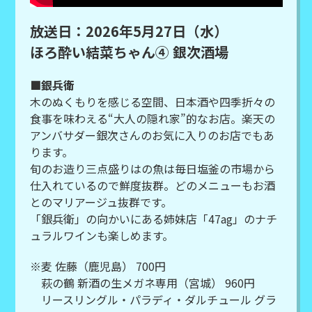
放送日：2026年5月27日（水）
ほろ酔い結菜ちゃん④ 銀次酒場
■銀兵衛
木のぬくもりを感じる空間、日本酒や四季折々の
食事を味わえる“大人の隠れ家”的なお店。楽天の
アンバサダー銀次さんのお気に入りのお店でもあ
ります。
旬のお造り三点盛りはの魚は毎日塩釜の市場から
仕入れているので鮮度抜群。どのメニューもお酒
とのマリアージュ抜群です。
「銀兵衛」の向かいにある姉妹店「47ag」のナチ
ュラルワインも楽しめます。
※麦 佐藤（鹿児島） 700円
萩の鶴 新酒の生メガネ専用（宮城） 960円
リースリングル・パラディ・ダルチュール グラ