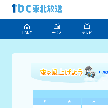
HOME
ラジオ
テレビ
月
火
水