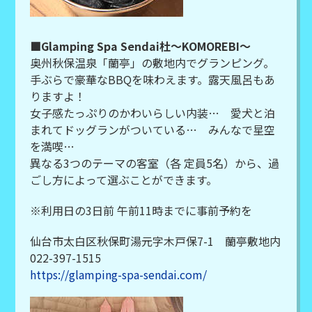
■Glamping Spa Sendai杜～KOMOREBI～
奥州秋保温泉「蘭亭」の敷地内でグランピング。
手ぶらで豪華なBBQを味わえます。露天風呂もあ
りますよ！
女子感たっぷりのかわいらしい内装… 愛犬と泊
まれてドッグランがついている… みんなで星空
を満喫…
異なる3つのテーマの客室（各 定員5名）から、過
ごし方によって選ぶことができます。
※利用日の3日前 午前11時までに事前予約を
仙台市太白区秋保町湯元字木戸保7-1 蘭亭敷地内
022-397-1515
https://glamping-spa-sendai.com/