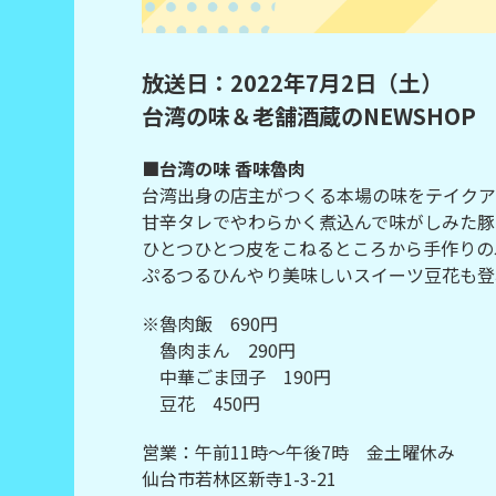
放送日：2022年7月2日（土）
台湾の味＆老舗酒蔵のNEWSHOP
■台湾の味 香味魯肉
台湾出身の店主がつくる本場の味をテイクア
甘辛タレでやわらかく煮込んで味がしみた豚
ひとつひとつ皮をこねるところから手作りの
ぷるつるひんやり美味しいスイーツ豆花も登
※魯肉飯 690円
魯肉まん 290円
中華ごま団子 190円
豆花 450円
営業：午前11時～午後7時 金土曜休み
仙台市若林区新寺1-3-21