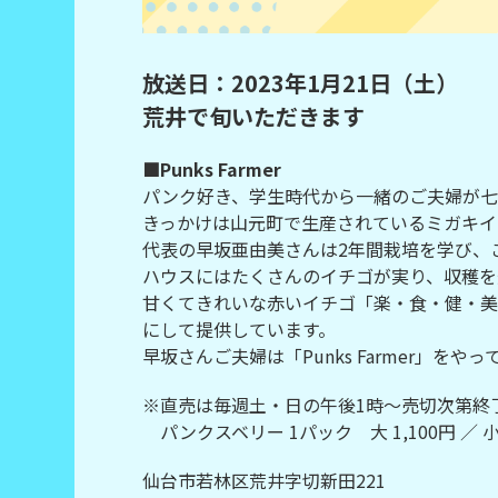
放送日：2023年1月21日（土）
荒井で旬いただきます
■Punks Farmer
パンク好き、学生時代から一緒のご夫婦が七
きっかけは山元町で生産されているミガキイ
代表の早坂亜由美さんは2年間栽培を学び、
ハウスにはたくさんのイチゴが実り、収穫を
甘くてきれいな赤いイチゴ「楽・食・健・美 -K
にして提供しています。
早坂さんご夫婦は「Punks Farmer
※直売は毎週土・日の午後1時～売切次第終
パンクスベリー 1パック 大 1,100円 ／ 小 
仙台市若林区荒井字切新田221