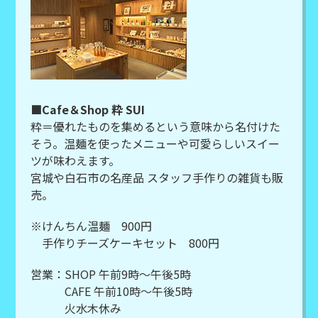
■Cafe＆Shop 粋 SUI
粋＝優れたものを集めるという意味から名付けた
そう。温麺を使ったメニューや可愛らしいスイー
ツが味わえます。
宮城や白石市の名産品 スタッフ手作りの雑貨も販
売。
※けんちん温麺 900円
手作りチーズケーキセット 800円
営業：SHOP 午前9時～午後5時
CAFE 午前10時～午後5時
火水木休み