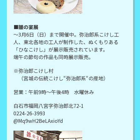
■雛の宴展
～3月6日（日）まで開催中。弥治郎系こけし工
人、東北各地の工人が制作した、ぬくもりある
「ひなこけし」が展示販売されています。
端午の節句の作品も同時展示販売。
※弥治郎こけし村
（宮城の伝統こけし“弥治郎系“の産地）
営業：午前9時～午後4時 水曜休み
白石市福岡八宮字弥治郎北72-1
0224-26-3993
@Mq9wH2BeLAxioYd