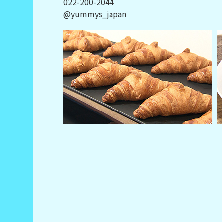
022-200-2044
@yummys_japan