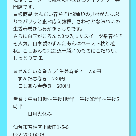
門店です。
看板商品 せんだい春巻きは9種類の具材がたっぷ
りでパリッと食べ応え抜群。さわやかな味わいの
生姜春巻きも具がぎっしりです。
さらに白玉がころんと3つ入ったスイーツ系春巻き
も人気。自家製のずんだあんはペースト状と粒
状。こしあんも北海道十勝産のものにこだわり、
しっとり美味。
※せんだい春巻き ／ 生姜春巻き 250円
ずんだ春巻き 230円
こしあん春巻き 200円
営業：午前11時～午後1時半 午後2時半～午後5
時半
日月火休み
仙台市若林区上飯田1-5-6
022-200-6009