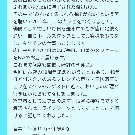
ふれあい気仙沼に魅了された渡辺さん。
その中で“みんなで集まれる場所がない”という声
を聴いて2013年にこのカフェをつくりました。
俳優として忙しい毎日を送る中でもお店に足繁く
通い、自らホールスタッフとしてお客様をもてな
し、キッチンの仕事もこなします。
店に来られない日はほぼ毎日、自筆のメッセージ
をFAXでお店に届けます。
これまで何度も開催し好評の朝食会。
今回はお店の10周年記念ということもあり、40年
ほど付き合いのあるフレンチの巨匠・三國清三シ
ェフをスペシャルゲストに迎え、おいしい料理と
行き届いたおもてなしをしました。
経営者としてカフェの運営、気軽に接客までする
渡辺さんは、ライフワークとしてずっとここを続
けると話してくれました。
営業：午前10時～午後4時