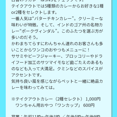
テイクアウトでは5種類のカレーからお好きな1種
or2種をセレクトします。
一番人気は“バターチキンカレー”。クリーミーな
味わいが特徴。そして、インドのゴア州の名物カ
レー“ポークヴィンダル”。このふたつを選ぶ方が
多いのだそう。
かわまちてらすにわんちゃん連れのお客さんも多
いことからワンコのおやつもメニューに！
ササミやビーフジャーキー、ブロッコリーやドラ
イフード加工のサツマイモなど歯ごたえのあるも
のなども入って大満足。クミンなどのスパイスが
アクセントです。
気持ち良い風を感じながらペットと一緒に絶品カ
レーを味わってみては。
※テイクアウトカレー（2種セレクト） 1,000円
ワンちゃん用おやつ「ワンカップ」 600円
営業：午前11時～午後3時 ／ 午後5時～午後9時