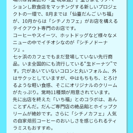
ションし飲食店をマッチングする新しいプロジェ
クトの一環で、8月までは「仙臺だんご いち福」
が、10月からは「シチノカフェ」がお店を構える
テイクアウト専門のお店です。
コーヒーやスイーツ、ホットドッグなど様々なメ
ニューの中でイチオシなのが『シチノドーナ
ツ』。
七ヶ浜のカフェでもまだ登場していない先行商
品。いま全国的にも流行している“生ドーナツ”で
す。穴があいていないコロンと丸いフォルム、外
はサクッとしていますが、中はもちもち、とろけ
るような軽い食感、そこにオリジナルのクリーム
がたっぷり。常時11種類が用意されています。
先に出店を終えた「いち福」とのコラボは、あん
ことずんだ。だんご専門店の絶品餡とホイップク
リームが絶妙です。さらに「シチノカフェ」人気
の自家焙煎コーヒーのおいしさを感じられるティ
ラミスもおすすめ。