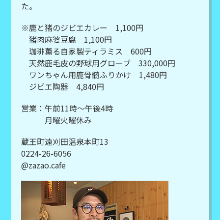
た。
※鹿と猪のジビエカレー 1,100円
猪肉麻婆豆腐 1,100円
珈琲薫る自家製ティラミス 600円
天然鹿毛皮の野球用グローブ 330,000円
ワンちゃん用鹿骨髄ふりかけ 1,480円
ジビエ陶器 4,840円
営業：午前11時～午後4時
月曜火曜休み
蔵王町遠刈田温泉本町13
0224-26-6056
@zazao.cafe