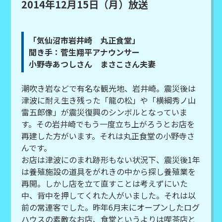
2014年12月15日（月）放送
「気仙沼市岩井崎 丸正食堂」
聞き手：菅生翔平アナウンサー
小野寺あつしさん まさこさん夫妻
潮吹き岩などで有名な観光地、岩井崎。震災後は
津波に耐え生き残った「龍の松」や「横綱秀ノ山
雷五郎像」が震災復興のシンボルとなっていま
す。その岩井崎でもう一度立ち上がろうとお店を
再建した方がいます。それは丸正食堂の小野寺さ
んです。
お店は津波にのまれ跡形もない状況下、震災後1年
は養殖施設の道具をがれきの中から探し養殖業を
再開。しかし店を立て直すことは考えずにいた
中、背中を押してくれた人がいました。それは以
前の常連客でした。昨年6月末にオープンしたログ
ハウスの素敵なお店、食堂というよりは喫茶店と