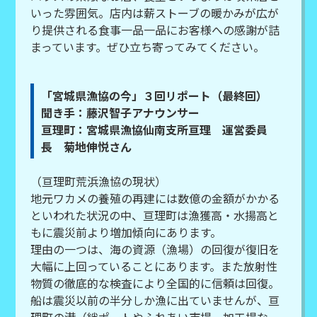
いった雰囲気。店内は薪ストーブの暖かみが広が
り提供される食事一品一品にお客様への感謝が詰
まっています。ぜひ立ち寄ってみてください。
「宮城県漁協の今」３回リポート（最終回）
聞き手：藤沢智子アナウンサー
亘理町：宮城県漁協仙南支所亘理 運営委員
長 菊地伸悦さん
（亘理町荒浜漁協の現状）
地元ワカメの養殖の再建には数億の金額がかかる
といわれた状況の中、亘理町は漁獲高・水揚高と
もに震災前より増加傾向にあります。
理由の一つは、海の資源（漁場）の回復が復旧を
大幅に上回っていることにあります。また放射性
物質の徹底的な検査により全国的に信頼は回復。
船は震災以前の半分しか漁に出ていませんが、亘