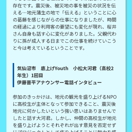
存在です。震災後、被災地の事を被災の状況を伝
える…地元蒲生の地で「伝える」ということに心
の葛藤を感じながらの仕事になりましたが、時間
の経過により利用客の要望にも変化が現れ、桜井
さん自身も話す心に変化がありました。父親代わ
りに孫が成人する日までこの仕事を続けていこう
と今は考えているということです。
気仙沼市 底上げYouth 小松大河君（高校2
年生）1回目
伊藤晋平アナウンサー電話インタビュー
参加のきっかけは、地元の観光を盛り上げるNPO
に高校生が主体となって参加できること、震災後
地元に何かしたいという強い思いはありませんで
したと話す大河君。しかし、仲間の高校生が地元
を盛り上げようとそれぞれが出す意見を否定せず