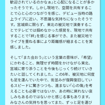
歓迎されているのかなぁ｣と心配になることが多か
ったそうです。しかし現地で、空間を共有するこ
とで心と心のつながりを感じ、デビュー当時の路
上ライブに近い、不思議な気持ちになったそうで
す。宮城県に限らず、東北の被災地で演奏するこ
とでテレビでは掴めなかった感覚を、現地で共有
することで｢絆｣を感じる事ができ、また被災地で
ライブを重ねる事により距離感が縮まることを実
感しました。
そして｢また会おう｣という言葉の意味が、｢希望｣
にかわること、無理せず時間をかけながら東北、
宮城に寄り添うことを今後もじっくり続けていき
たいと話してくれました。この6年、被災地に何度
も足を運んでいた中で、街並みが復興復旧してい
るスピードに驚きつつも、進まない｢心の傷｣を考
えることも必要ではないか、あの時に戻れない哀
しみもあるのではないかと感じる事もあります。
みなさんの気持ちを思ってまた、ずっと足を運び