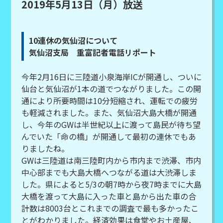
2019年5月13日（月）放送
10連休の気仙沼について
気仙沼支局 重富記者電話リポート
今年2月16日に三陸道小泉海岸ICが開通し、ついに
仙台と気仙沼が1本の道でつながりました。この開
通により所要時間は10分短縮され、運転での疲労
も軽減されました。また、気仙沼大島大橋が開通
し、今年のGWは半世紀以上に渡って島民が待ち望
んでいた「命の橋」が開通して最初の連休でもあ
りましたね。
GWは三陸道は南三陸町内から市内まで渋滞、市内
中心部までも大島大橋へつながる道は大渋滞しま
した。県によると5/3の朝7時から夜7時までに大島
大橋を渡って大島に入った車と島から出た車の合
計数は8003台とこれまでの調査で最も多かったこ
とがわかりました。経済効果は食堂やお土産屋、