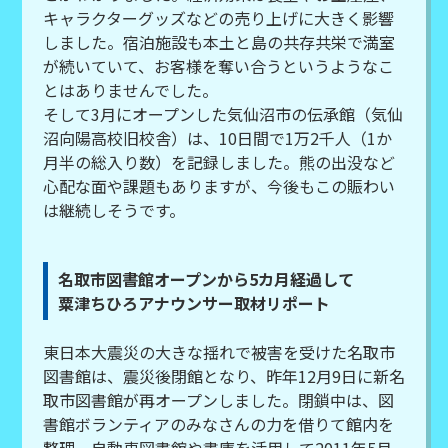
キャラクターグッズなどの売り上げに大きく影響
しました。宿泊施設も本土と島の共存共栄で満室
が続いていて、お客様を奪い合うというようなこ
とはありませんでした。
そして3月にオープンした気仙沼市の伝承館（気仙
沼向陽高校旧校舎）は、10日間で1万2千人（1か
月半の総入り数）を記録しました。熊の出没など
心配な面や課題もありますが、今後もこの賑わい
は継続しそうです。
名取市図書館オープンから5カ月経過して
粟津ちひろアナウンサー取材リポート
東日本大震災の大きな揺れで被害を受けた名取市
図書館は、震災後閉館となり、昨年12月9日に新名
取市図書館が再オープンしました。閉鎖中は、図
書館ボランティアのみなさんの力を借りて館内を