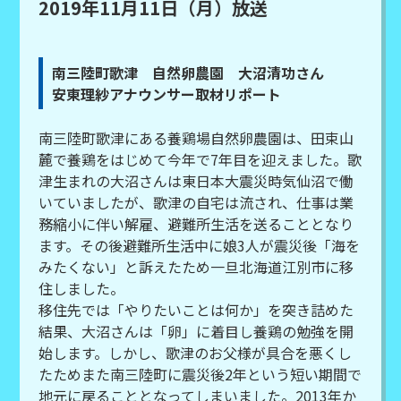
2019年11月11日（月）放送
南三陸町歌津 自然卵農園 大沼清功さん
安東理紗アナウンサー取材リポート
南三陸町歌津にある養鶏場自然卵農園は、田束山
麓で養鶏をはじめて今年で7年目を迎えました。歌
津生まれの大沼さんは東日本大震災時気仙沼で働
いていましたが、歌津の自宅は流され、仕事は業
務縮小に伴い解雇、避難所生活を送ることとなり
ます。その後避難所生活中に娘3人が震災後「海を
みたくない」と訴えたため一旦北海道江別市に移
住しました。
移住先では「やりたいことは何か」を突き詰めた
結果、大沼さんは「卵」に着目し養鶏の勉強を開
始します。しかし、歌津のお父様が具合を悪くし
たためまた南三陸町に震災後2年という短い期間で
地元に戻ることとなってしまいました。2013年か