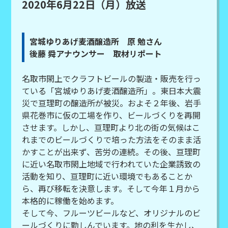
2020年6月22日（月）放送
宮城ゆりあげ麦酒醸造所 原 勉さん
後藤 舜アナウンサー 取材リポート
名取市閖上でクラフトビールの製造・販売を行っ
ている「宮城ゆりあげ麦酒醸造所」。東日本大震
災で亘理町の醸造所が被災。およそ２年後、岩手
県花巻市に仮の工場を作り、ビールづくりを再開
させます。しかし、亘理町より北の街の気候はこ
れまでのビールづくりで培った方法をそのまま活
かすことが出来ず、苦労の連続。その後、亘理町
に近い名取市閖上地域で行われていた企業誘致の
活動を知り、亘理町に近い環境でもあることか
ら、再び移転を決意します。そして今年１月から
本格的に稼働を始めます。
そして今、フルーツビールなど、オリジナルのビ
ールづくりに勤しんでいます。地の利を生かし、