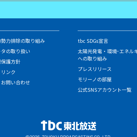
的勢力排除の取り組み
tbc SDGs宣言
ータの取り扱い
太陽光発電・環境･エネル
への取り組み
報保護方針
プレスリリース
とリンク
モリーノの部屋
・お問い合わせ
公式SNSアカウント一覧
©2026. TOHOKU BROADCASTING CO.,LTD.