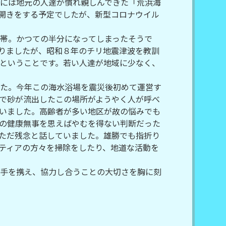
には地元の人達が慣れ親しんできた「荒浜海
開きをする予定でしたが、新型コロナウイル
帯。かつての半分になってしまったそうで
りましたが、昭和８年のチリ地震津波を教訓
ということです。若い人達が地域に少なく、
た。今年この海水浴場を震災後初めて運営す
で砂が流出したこの場所がようやく人が呼べ
いました。高齢者が多い地区が故の悩みでも
の健康無事を思えばやむを得ない判断だった
ただ残念と話していました。雄勝でも指折り
ティアの方々を掃除をしたり、地道な活動を
手を携え、協力し合うことの大切さを胸に刻