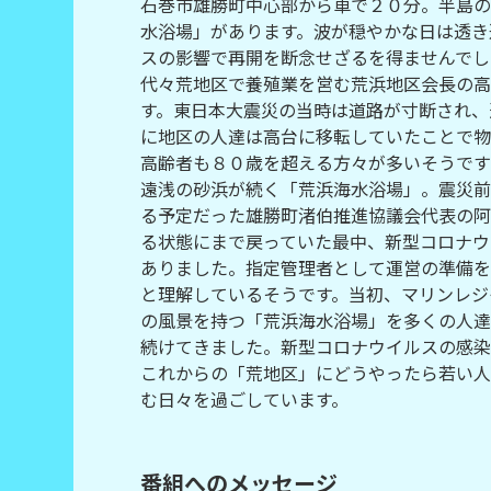
石巻市雄勝町中心部から車で２０分。半島の
水浴場」があります。波が穏やかな日は透き
スの影響で再開を断念せざるを得ませんでし
代々荒地区で養殖業を営む荒浜地区会長の高
す。東日本大震災の当時は道路が寸断され、
に地区の人達は高台に移転していたことで物
高齢者も８０歳を超える方々が多いそうです
遠浅の砂浜が続く「荒浜海水浴場」。震災前
る予定だった雄勝町渚伯推進協議会代表の阿
る状態にまで戻っていた最中、新型コロナウ
ありました。指定管理者として運営の準備を
と理解しているそうです。当初、マリンレジ
の風景を持つ「荒浜海水浴場」を多くの人達
続けてきました。新型コロナウイルスの感染
これからの「荒地区」にどうやったら若い人
む日々を過ごしています。
番組へのメッセージ