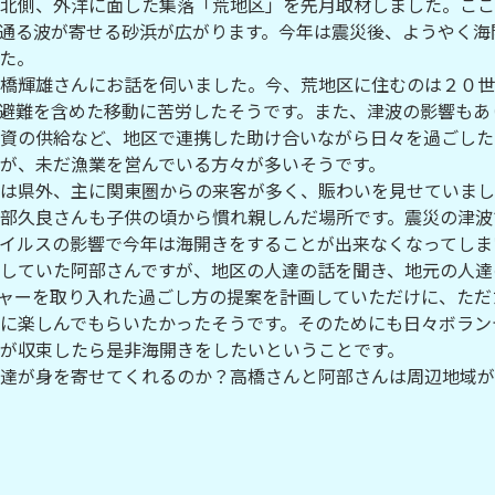
北側、外洋に面した集落「荒地区」を先月取材しました。ここ
通る波が寄せる砂浜が広がります。今年は震災後、ようやく海
た。
橋輝雄さんにお話を伺いました。今、荒地区に住むのは２０世
避難を含めた移動に苦労したそうです。また、津波の影響もあ
資の供給など、地区で連携した助け合いながら日々を過ごした
が、未だ漁業を営んでいる方々が多いそうです。
は県外、主に関東圏からの来客が多く、賑わいを見せていまし
部久良さんも子供の頃から慣れ親しんだ場所です。震災の津波
イルスの影響で今年は海開きをすることが出来なくなってしま
していた阿部さんですが、地区の人達の話を聞き、地元の人達
ャーを取り入れた過ごし方の提案を計画していただけに、ただ
に楽しんでもらいたかったそうです。そのためにも日々ボラン
が収束したら是非海開きをしたいということです。
達が身を寄せてくれるのか？高橋さんと阿部さんは周辺地域が