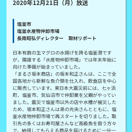
2020年12月21日（月）放送
塩釜市
塩釜水産物仲卸市場
長南昭弘ディレクター 取材リポート
日本有数の生マグロの水揚げを誇る塩釜港です
が、隣接する「水産物仲卸市場」では年末年始に
向けた準備が始まっていました。
「まるさ坂本商店」の坂本和正さんは、ここで全
国各地から新鮮な魚介類を仕入れ、飲食店を中心
に販売しています。東日本大震災前には、七ヶ浜
町、塩釜市、気仙沼市で仲卸業を父親がやってい
ました。震災で塩釜市以外の店や水槽が被災した
ため、坂本和正さんは弟の光央さんとともに、塩
釜水産物仲卸市場で再スタートを切りました。取
引先の多くはお寿司屋さんなど高級魚を扱う方々
で、納得してもらえる商品を届けるために一分一