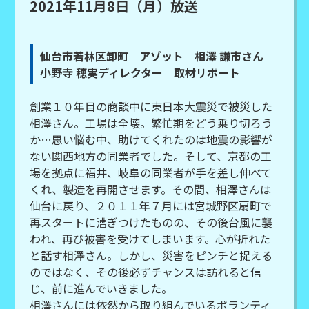
2021年11月8日（月）放送
仙台市若林区卸町 アゾット 相澤 謙市さん
小野寺 穂実ディレクター 取材リポート
創業１０年目の商談中に東日本大震災で被災した
相澤さん。工場は全壊。繁忙期をどう乗り切ろう
か…思い悩む中、助けてくれたのは地震の影響が
ない関西地方の同業者でした。そして、京都の工
場を拠点に福井、岐阜の同業者が手を差し伸べて
くれ、製造を再開させます。その間、相澤さんは
仙台に戻り、２０１１年７月には宮城野区扇町で
再スタートに漕ぎつけたものの、その後台風に襲
われ、再び被害を受けてしまいます。心が折れた
と話す相澤さん。しかし、災害をピンチと捉える
のではなく、その後必ずチャンスは訪れると信
じ、前に進んでいきました。
相澤さんには依然から取り組んでいるボランティ