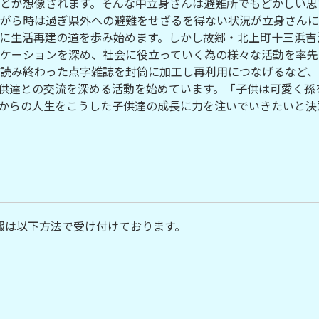
とが想像されます。そんな中立身さんは避難所でもどかしい思
がら時は過ぎ県外への避難をせざるを得ない状況が立身さんに
に生活再建の道を歩み始めます。しかし故郷・北上町十三浜吉
ケーションを深め、社会に役立っていく為の様々な活動を率先
読み終わった点字雑誌を封筒に加工し再利用につなげるなど、
供達との交流を深める活動を始めています。「子供は可愛く孫
からの人生をこうした子供達の成長に力を注いでいきたいと決
報は以下方法で受け付けております。