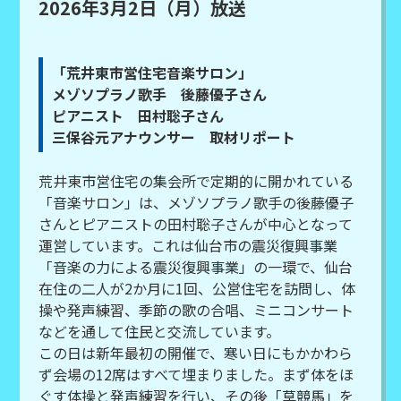
2026年3月2日（月）放送
「荒井東市営住宅音楽サロン」
メゾソプラノ歌手 後藤優子さん
ピアニスト 田村聡子さん
三保谷元アナウンサー 取材リポート
荒井東市営住宅の集会所で定期的に開かれている
「音楽サロン」は、メゾソプラノ歌手の後藤優子
さんとピアニストの田村聡子さんが中心となって
運営しています。これは仙台市の震災復興事業
「音楽の力による震災復興事業」の一環で、仙台
在住の二人が2か月に1回、公営住宅を訪問し、体
操や発声練習、季節の歌の合唱、ミニコンサート
などを通して住民と交流しています。
この日は新年最初の開催で、寒い日にもかかわら
ず会場の12席はすべて埋まりました。まず体をほ
ぐす体操と発声練習を行い、その後「草競馬」を