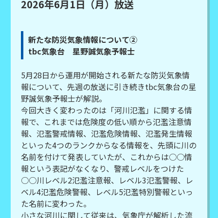
2026年6月1日（月）放送
新たな防災気象情報について②
tbc気象台 星野誠気象予報士
5月28日から運用が開始される新たな防災気象情
報について、先週の放送に引き続きtbc気象台の星
野誠気象予報士が解説。
今回大きく変わったのは「河川氾濫」に関する情
報で、これまでは危険度の低い順から氾濫注意情
報、氾濫警戒情報、氾濫危険情報、氾濫発生情報
といった4つのランクからなる情報を、先頭に川の
名前を付けて発表していたが、これからは○○情
報という表記がなくなり、警戒レベルをつけた
○○川レベル2氾濫注意報、レベル3氾濫警報、レ
ベル4氾濫危険警報、レベル5氾濫特別警報といっ
た名前に変わった。
小さな河川に関して従来は、気象庁が解析した流