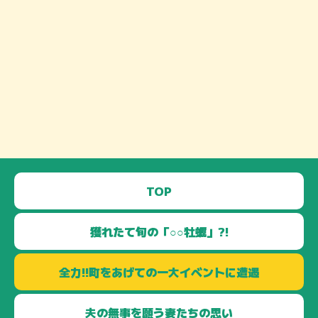
TOP
獲れたて旬の
「○○牡蠣」?!
全力!!町をあげての
一大イベントに遭遇
夫の無事を願う
妻たちの思い