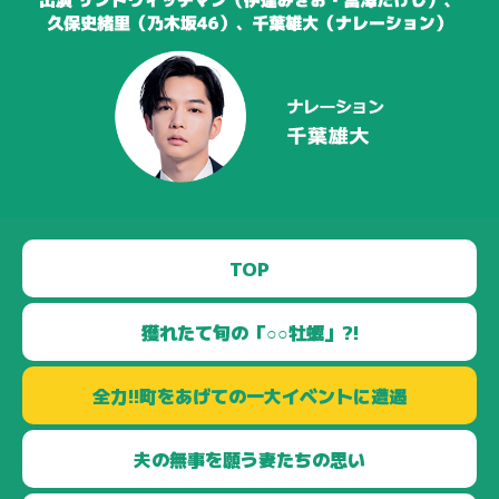
TOP
獲れたて旬の
「○○牡蠣」?!
全力!!町をあげての
一大イベントに遭遇
夫の無事を願う
妻たちの思い