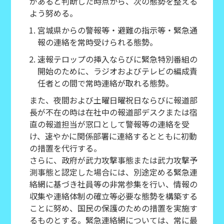
があると判断した時点から、次の態勢を整える
よう努める。
宮城県からの警報等・避難の指示等・緊急通
報の連絡を常時受けられる態勢。
速報テロップの挿入ならびに緊急特別番組の
開始のために、ラジオおよびテレビの編成責
任者との間で常時連絡が取れる態勢。
また、夜間および土曜日曜祝日ならびに報道部
長が不在の時は在社中の報道部デスクまたは宿
直の報道担当が窓口として警報等の連絡を受
け、速やかに関係部署に連絡するとともに初動
の措置を代行する。
さらに、政府が武力攻撃事態または武力攻撃予
測事態と認定した場合には、別途定める緊急連
絡網に基づき社員等の非常参集を行い、情報の
収集や連絡体制の確立等必要な態勢を構築する
ことに努め、国民の保護のための措置を実施す
るものとする。緊急連絡網については、常に最