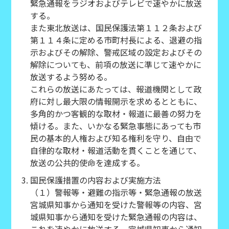
緊急通報をラジオおよびテレビで速やかに放送
する。
また東北放送は、国民保護法第１１２条および
第１１４条に定める市町村長による、退避の指
示およびその解除、警戒区域の設定およびその
解除についても、前項の放送に準じて速やかに
放送するよう努める。
これらの放送にあたっては、報道機関として政
府に対し最大限の情報開示を求めるとともに、
多角的かつ客観的な取材・報道に最善の努力を
傾ける。また、いかなる緊急事態にあっても市
民の基本的人権および知る権利を守り、自由で
自律的な取材・報道活動を貫くことを通じて、
放送の公共的使命を達成する。
国民保護措置の内容および実施方法
（１）警報等・避難の指示等・緊急通報の放送
宮城県知事から通知を受けた警報等の内容、宮
城県知事から通知を受けた緊急通報の内容は、