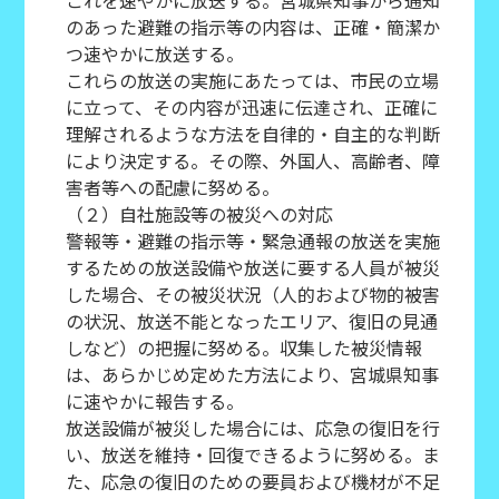
これを速やかに放送する。宮城県知事から通知
のあった避難の指示等の内容は、正確・簡潔か
つ速やかに放送する。
これらの放送の実施にあたっては、市民の立場
に立って、その内容が迅速に伝達され、正確に
理解されるような方法を自律的・自主的な判断
により決定する。その際、外国人、高齢者、障
害者等への配慮に努める。
（２）自社施設等の被災への対応
警報等・避難の指示等・緊急通報の放送を実施
するための放送設備や放送に要する人員が被災
した場合、その被災状況（人的および物的被害
の状況、放送不能となったエリア、復旧の見通
しなど）の把握に努める。収集した被災情報
は、あらかじめ定めた方法により、宮城県知事
に速やかに報告する。
放送設備が被災した場合には、応急の復旧を行
い、放送を維持・回復できるように努める。ま
た、応急の復旧のための要員および機材が不足